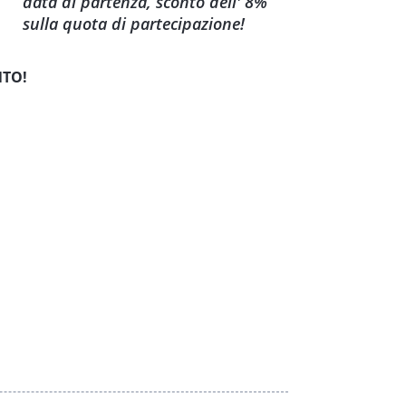
data di partenza, sconto dell' 8%
sulla quota di partecipazione!
NTO!
ICCA QUI