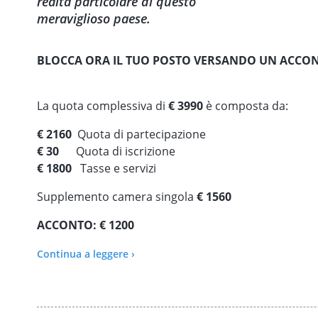
realtà particolare di questo
meraviglioso paese.
BLOCCA ORA IL TUO POSTO VERSANDO UN ACCO
La quota complessiva di
€ 3990
è composta da:
€ 2160
Quota di partecipazione
€ 30
Quota di iscrizione
€ 1800
Tasse e servizi
Supplemento camera singola
€ 1560
ACCONTO: € 1200
Visita il nostro Sito per tutte le altre informazioni:
CL
Continua a leggere ›