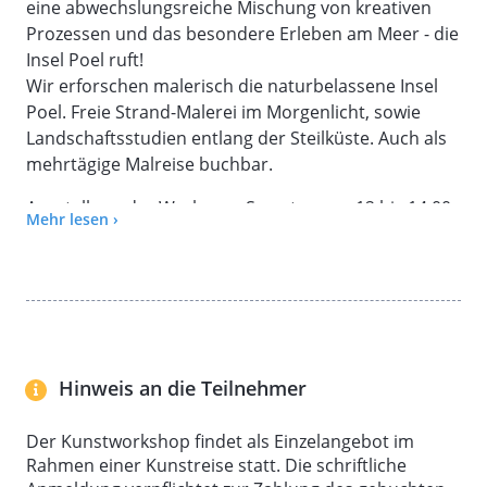
eine abwechslungsreiche Mischung von kreativen
Prozessen und das besondere Erleben am Meer - die
Insel Poel ruft!
Wir erforschen malerisch die naturbelassene Insel
Poel. Freie Strand-Malerei im Morgenlicht, sowie
Landschaftsstudien entlang der Steilküste. Auch als
mehrtägige Malreise buchbar.
Ausstellung der Werke am Samstag von 12 bis 14.00.
Mehr lesen ›
Du bist interessiert daran, den kreativen Prozess
noch weiter zu vertiefen? Dann buche gerne auch
noch den Workshop am Nachmittag im Atelier ab
15:30 Uhr. Bei der Buchung von einem
Kompaktprogramm gibt es 30,00€ Rabatt auf den
Gesamtpreis.
Hinweis an die Teilnehmer
Wähle hierfür bei der ersten Buchung den vollen
Preis aus und bei der zweiten Buchung die
Der Kunstworkshop findet als Einzelangebot im
Rabattstufe "Kompaktprogramm".
Rahmen einer Kunstreise statt. Die schriftliche