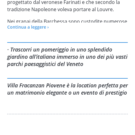
progettato dal veronese Farinati e che secondo la
tradizione Napoleone voleva portare al Louvre.
Nei granai della Barchessa sono custodite numerose
Continua a leggere ›
macchine agricole e attrezzi vari del ‘800 e all’esterno
è esposta una rara collezione dei primi motori
agricoli e di trattori.
· Trascorri un pomeriggio in uno splendido
Dopo la visita alla Villa, potrai inoltre passeggiare nei
giardino all’italiana immerso in uno dei più vasti
lunghi viali del giardino all’italiana e del grande parco
parchi paesaggistici del Veneto
paesaggistico che circonda la villa.
Villa Fracanzan Piovene è la location perfetta per
un matrimonio elegante o un evento di prestigio