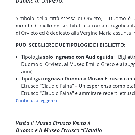
Duomo di ORVIETO.
Simbolo della città stessa di Orvieto, il Duomo è un
mondo. Gioiello dell’architettura romanico-gotica it
di Orvieto ed è dedicato alla Vergine Maria assunta in
PUOI SCEGLIERE DUE TIPOLOGIE DI BIGLIETTO:
Tipologia
solo ingresso con Audioguida
: Bigliet
Duomo di Orvieto, al Museo Emilio Greco e ai sugg
anni)
Tipologia
ingresso Duomo e Museo Etrusco con
Etrusco "Claudio Faina" – Un'esperienza completa!
Etrusco "Claudio Faina" e ammirare reperti etrusch
vista esclusiva sulla facciata del Duomo dalle fine
Continua a leggere ›
mostra "Grandi Maestri dal Museo dell’Opera del 
Per le
audioguide
, scarica l'App "
Opera del Duom
Play
Visita il Museo Etrusco Visita il
Duomo e il Museo Etrusco “Claudio