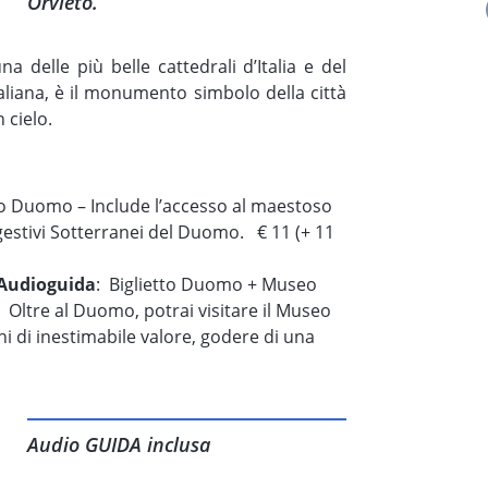
Orvieto.
a delle più belle cattedrali d’Italia e del
aliana, è il monumento simbolo della città
 cielo.
to Duomo – Include l’accesso al maestoso
estivi Sotterranei del Duomo. € 11 (+ 11
 Audioguida
: Biglietto Duomo + Museo
 Oltre al Duomo, potrai visitare il Museo
i di inestimabile valore, godere di una
stre del museo ed esplorare la
Duomo di Orvieto". € 14 (+ 11 anni)
o di Orvieto
" su
App Store
o
Google
Audio GUIDA inclusa