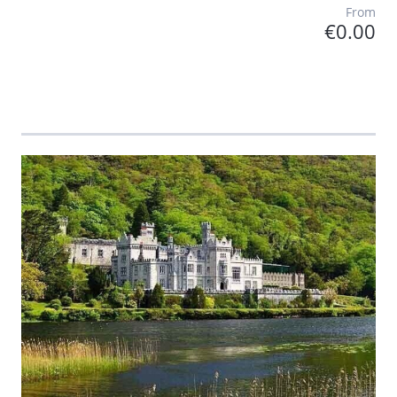
From
€0.00