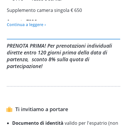
Supplemento camera singola € 650
Acconto 790€
Continua a leggere ›
25 - 31 maggio
7 – 13 settembre
PRENOTA PRIMA! Per prenotazioni individuali
17 – 23 ottobre
dirette entro 120 giorni prima della data di
Visita il nostro Sito per tutte le altre informazioni:
partenza, sconto 8% sulla quota di
CLICCA QUI
partecipazione!
Ti invitiamo a portare
Documento di identità
valido per l'espatrio (non