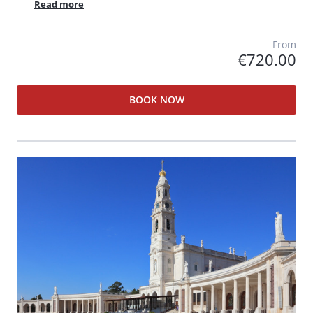
Read more
From
€720.00
BOOK NOW