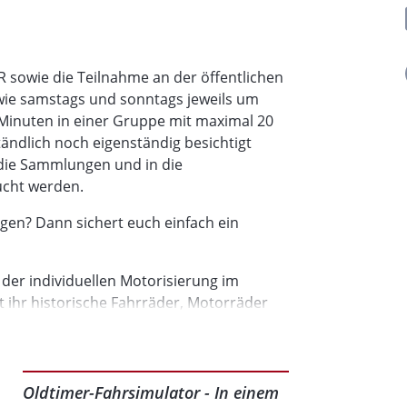
R sowie die Teilnahme an der öffentlichen
ie samstags und sonntags jeweils um
0 Minuten in einer Gruppe mit maximal 20
ndlich noch eigenständig besichtigt
n die Sammlungen und in die
cht werden.
gen? Dann sichert euch einfach ein
 der individuellen Motorisierung im
 ihr historische Fahrräder, Motorräder
uropas. Taucht interaktiv in die
 Verhältnisse ein, in denen sich Menschen
lung spricht alle Sinne an und bietet
zt Tickets und erlebt eine einzigartige
Oldtimer-Fahrsimulator - In einem