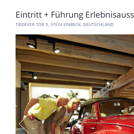
Eintritt + Führung Erlebnisauss
TIEDEXER TOR 3, 37574 EINBECK, DEUTSCHLAND