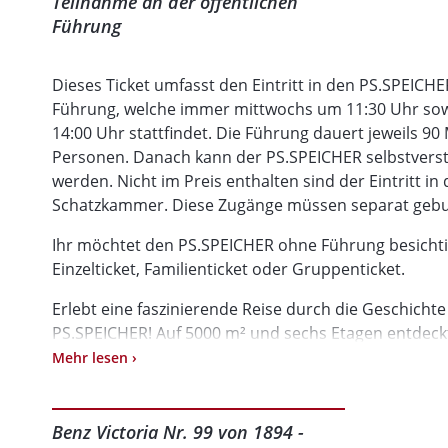
Teilnahme an der öffentlichen
Führung
Dieses Ticket umfasst den Eintritt in den PS.SPEICHE
Führung, welche immer mittwochs um 11:30 Uhr sow
14:00 Uhr stattfindet. Die Führung dauert jeweils 9
Personen. Danach kann der PS.SPEICHER selbstverstä
werden. Nicht im Preis enthalten sind der Eintritt i
Schatzkammer. Diese Zugänge müssen separat gebu
Ihr möchtet den PS.SPEICHER ohne Führung besichti
Einzelticket, Familienticket oder Gruppenticket.
Erlebt eine faszinierende Reise durch die Geschichte
PS.SPEICHER! Auf 5000 m² und sechs Etagen entdeckt
und Automobile aus der größten Oldtimersammlung E
Mehr lesen ›
wirtschaftlichen, politischen und gesellschaftlichen
seit über 200 Jahren auf Rädern bewegen. Die Ausstel
Entdeckungsmöglichkeiten für Kinder. Sichert euch jet
Benz Victoria Nr. 99 von 1894 -