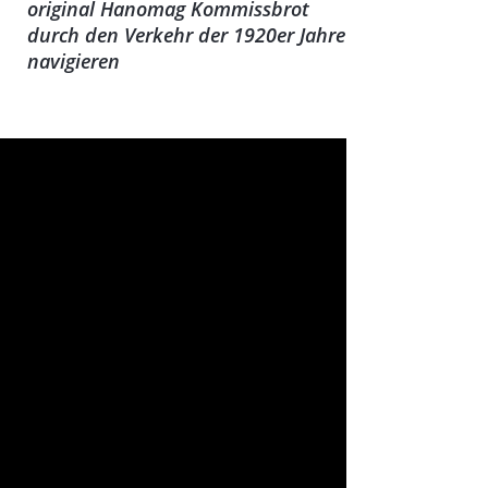
original Hanomag Kommissbrot
durch den Verkehr der 1920er Jahre
e fünf einzeln buchbaren Sammlungen, die
navigieren
RRAD, LKW + BUS und MODELLFAHRZEUGE
der Sammlung MOTORRAD (ebenfalls
dtgebiet könnt ihr noch tiefer in die
uch von den beeindruckenden Exponaten
nd wählt dabei euren Wunschtermin mit
us. Die Teilnehmerzahl ist begrenzt – ohne
 euren persönlichen Angaben den