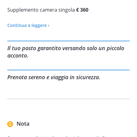
Supplemento camera singola
€ 360
Continua a leggere ›
17 - 25 luglio € 1.630
5 - 13 dicembre € 1.630
VISITA IL NOSTRO SITO PER TUTTE LE ALTRE INFORMAZIONI:
Il tuo posto garantito versando solo un piccolo
acconto.
Prenota sereno e viaggia in sicurezza.
Nota