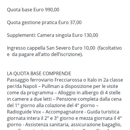
rende un luogo unico al mondo, dal punto di vista
storico ed artistico, è la possibilità di poter rivivere,
Quota base Euro 990,00
lungo le vie lastricate di basalto lavico, la vita
quotidiana degli abitanti di una città che un evento
Quota gestione pratica Euro 37,00
catastrofico ha reso immortale. Pranzo in ristorante.
Supplementi: Camera singola Euro 130,00
Nel pomeriggio proseguimento per Sorrento,
rinomata località famosa per il mito delle Sirene, i
Ingresso cappella San Severo Euro 10,00 (facoltativo
merletti e la lavorazione del legno intarsiato. Visita
e da pagare all’atto dell’iscrizione).
dell'animato e pittoresco centro storico, con
l’immancabile salita al belvedere sul Golfo. Tempo a
disposizione. Al termine delle visite rientro in
LA QUOTA BASE COMPRENDE
albergo.
Passaggio ferroviario Frecciarossa o Italo in 2a classe
per/da Napoli – Pullman a disposizione per le visite
4° giorno: SALERNO (O DINTORNI) – ERCOLANO –
come da programma – Alloggio in albergo di 4 stelle
NAPOLI - LUOGO DI RIENTRO
in camere a due letti – Pensione completa dalla cena
del 1° giorno alla colazione del 4° giorno –
Colazione e partenza per Ercolano. Visita con guida
Radioguide Vox – Accompagnatore - Guida turistica
degli scavi archeologici che hanno restituito i resti
giornata intera il 2° e 3° giorno e mezza giornata il 4°
dell'antica città romana seppellita, insieme a
giorno - Assistenza sanitaria, assicurazione bagaglio,
Pompei, Stabiae ed Oplonti, sotto la coltre di ceneri,