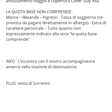
annullamento viaggio e copertura Cover Stay Axa.
lapilli e fango durante l'eruzione del Vesuvio. Il sito è
ricco di mosaici che testimoniano la pregevolezza
LA QUOTA BASE NON COMPRENDE:
artistica e la ricchezza delle famiglie nobili dell’epoca.
Mance – Bevande – Ingressi - Tassa di soggiorno (se
prevista da pagare direttamente in albergo) - Extra di
Pranzo libero. Nel pomeriggio trasferimento alla
carattere personale – Tutto quanto non
stazione ferroviaria di Napoli per il rientro.
espressamente indicato alla voce “la quota base
comprende”
INFO L’incontro con il nostro accompagnatore
avverrà nella stazione di destinazione.
PLUS: visita di Sorrento