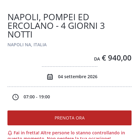
NAPOLI, POMPEI ED
ERCOLANO - 4 GIORNI 3
NOTTI
NAPOLI NA, ITALIA
€ 940,00
DA
04 settembre 2026
07:00 - 19:00
PRENOTA ORA
Fai in fretta! Altre persone lo stanno controllando in
questo momento. Non perdere la tua occasione!