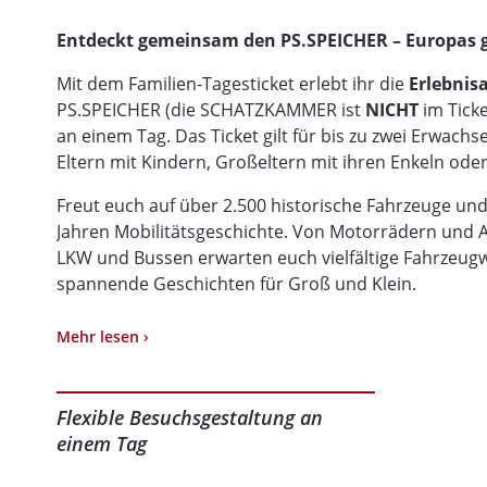
Entdeckt gemeinsam den PS.SPEICHER – Europas 
Mit dem Familien-Tagesticket erlebt ihr die
Erlebnis
PS.SPEICHER (die SCHATZKAMMER ist
NICHT
im Ticke
an einem Tag. Das Ticket gilt für bis zu zwei Erwachs
Eltern mit Kindern, Großeltern mit ihren Enkeln od
Freut euch auf über 2.500 historische Fahrzeuge un
Jahren Mobilitätsgeschichte. Von Motorrädern und 
LKW und Bussen erwarten euch vielfältige Fahrzeugw
spannende Geschichten für Groß und Klein.
Im historischen Kornspeicher lädt die Erlebnisauss
Mehr lesen ›
Ausprobieren ein. Zahlreiche interaktive Stationen 
unterhaltsame Weise erlebbar.
Flexible Besuchsgestaltung an
Im Ticket enthalten sind außerdem die App-geführte E
einem Tag
Mobilität“ sowie die Kinder-Erlebnis-Rallye, mit der
spielerisch erkunden können.