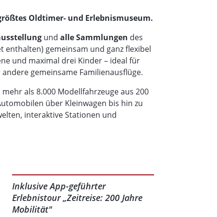
größtes Oldtimer- und Erlebnismuseum.
ausstellung
und
alle Sammlungen
des
t enthalten) gemeinsam und ganz flexibel
ene und maximal drei Kinder – ideal für
er andere gemeinsame Familienausflüge.
d mehr als 8.000 Modellfahrzeuge aus 200
Automobilen über Kleinwagen bis hin zu
elten, interaktive Stationen und
tellung zum Mitmachen, Entdecken und
machen die Entwicklung der Mobilität auf
Inklusive App-geführter
rlebnistour „Zeitreise: 200 Jahre
Erlebnistour „Zeitreise: 200 Jahre
 junge Entdecker den PS.SPEICHER
Mobilität"