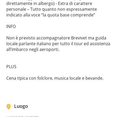
direttamente in albergo) - Extra di carattere
8° giorno: BUCAREST – ITALIA
personale – Tutto quanto non espressamente
indicato alla voce “la quota base comprende”
Colazione. Tempo libero a disposizione e pranzo
libero fino al trasferimento in aeroporto per il
INFO
rientro con scalo.
Non è previsto accompagnatore Brevivet ma guida
locale parlante italiano per tutto il tour ed assistenza
all’imbarco negli aeroporti.
PLUS
Cena tipica con folclore, musica locale e bevande.
Luogo