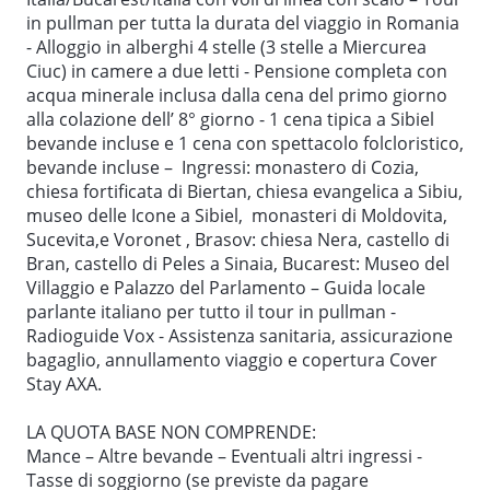
Miko per una serata di musica e degustazione di vini.
in pullman per tutta la durata del viaggio in Romania
Sistemazione in albergo: cena e pernottamento.
- Alloggio in alberghi 4 stelle (3 stelle a Miercurea
Ciuc) in camere a due letti - Pensione completa con
6° giorno: MIERCUREA CIUC – BRASOV – BRAN –
acqua minerale inclusa dalla cena del primo giorno
SINAIA
alla colazione dell’ 8° giorno - 1 cena tipica a Sibiel
bevande incluse e 1 cena con spettacolo folcloristico,
Colazione e partenza per Brasov. Arrivo e visita della
bevande incluse – Ingressi: monastero di Cozia,
città con pranzo in ristorante. Nel pomeriggio visita
chiesa fortificata di Biertan, chiesa evangelica a Sibiu,
del Castello di Bran, il Castello di Dracula. Partenza
museo delle Icone a Sibiel, monasteri di Moldovita,
per Sinaia, detta la “Perla dei Carpazi”. Sistemazione
Sucevita,e Voronet , Brasov: chiesa Nera, castello di
in albergo: cena e pernottamento.
Bran, castello di Peles a Sinaia, Bucarest: Museo del
Villaggio e Palazzo del Parlamento – Guida locale
7° giorno: SINAIA - BUCAREST
parlante italiano per tutto il tour in pullman -
Radioguide Vox - Assistenza sanitaria, assicurazione
Colazione. Visita del castello Peles e proseguimento
bagaglio, annullamento viaggio e copertura Cover
per Bucarest. Pranzo in ristorante. Pomeriggio
Stay AXA.
dedicato alla visita della capitale romena.
Sistemazione in albergo. Cena tipica in ristorante
LA QUOTA BASE NON COMPRENDE:
con bevande incluse e spettacolo folcloristico.
Mance – Altre bevande – Eventuali altri ingressi -
Tasse di soggiorno (se previste da pagare
Pernottamento.