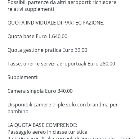
Possibili partenze da altri aeroporti: richiedere
4° giorno: BISTRITA – MONASTERI DELLA BUCOVINA –
relativi supplementi
GURA HUMORULUI (O RADAUTI)
Colazione. Partenza per la Bucovina, attraversando il
QUOTA INDIVIDUALE DI PARTECIPAZIONE:
Passo Tihuta. Pranzo in ristorante. Pomeriggio
Quota base Euro 1.640,00
dedicato alla visita dei Monasteri della Bucovina. Il
Monastero di Voroneţ ritenuto il gioiello della
Quota gestione pratica Euro 39,00
Bucovina, il Monastero di Moldoviţa ed infine visita
del monastero di Suceviţa con l’affresco de “la Scala
Tasse, oneri e servizi aeroportuali Euro 280,00
delle Virtù”. Sosta a Marginea. Arrivo a Gura
Humorului: sistemazione in albergo, cena e
Supplementi:
pernottamento.
Camera singola Euro 340,00
5° giorno: GURA HUMOROLUI (O RADAUTI) - GOLE DI
BICAZ – MIERCUREA CIUC
Disponibili camere triple solo con brandina per
bambino
Colazione. Partenza per Miercurea Ciuc. Passaggio
della catena dei Carpazi. Pranzo in ristorante lungo il
LA QUOTA BASE COMPRENDE:
percorso. Nel pomeriggio si raggiunge Miercurea
Passaggio aereo in classe turistica
Ciuc. In serata sorpresa medievale nella fortezza
Italia/Bucarest/Italia con voli di linea con scalo – Tour