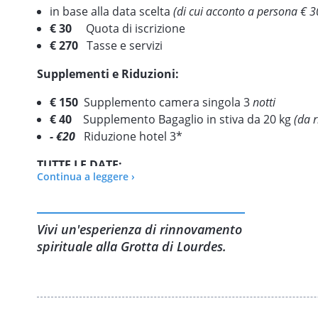
in base alla data scelta
(di cui acconto a persona € 3
€ 30
Quota di iscrizione
€ 270
Tasse e servizi
Supplementi e Riduzioni:
€ 150
Supplemento camera singola 3
notti
€ 40
Supplemento Bagaglio in stiva da 20 kg
(da 
- €20
Riduzione hotel 3*
TUTTE LE DATE:
Continua a leggere ›
24 - 27 Aprile
780,00 €
1 - 4 Maggio **
810,00 €
18-21 Maggio
780,00 €
Vivi un'esperienza di rinnovamento
29 Maggio - 1° Giugno
780,00 €
spirituale alla Grotta di Lourdes.
5 - 8 Giugno
780,00 €
12 - 15 Giugno
780,00 €
19 - 22 Giugno
780,00 €
26 - 29 Giugno
780,00 €