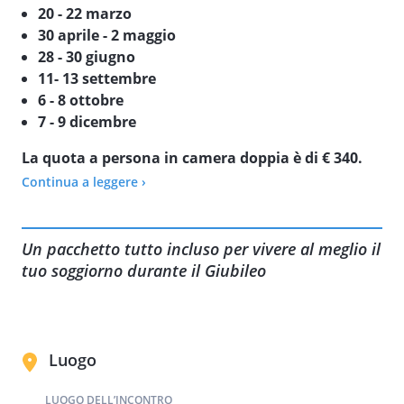
20 - 22 marzo
30 aprile - 2 maggio
28 - 30 giugno
11- 13 settembre
6 - 8 ottobre
7 - 9 dicembre
La quota a persona in camera doppia è di € 340.
Continua a leggere ›
Acconto € 100
(entro
45 giorni
prima dell'arrivo)
Supplemento camera singola
€ 70 (
limitatissime
)
Un pacchetto tutto incluso per vivere al meglio il
VISITA IL NOSTRO SITO PER TUTTE LE ALTRE INFORMAZIONI:
tuo soggiorno durante il Giubileo
Luogo
LUOGO DELL’INCONTRO